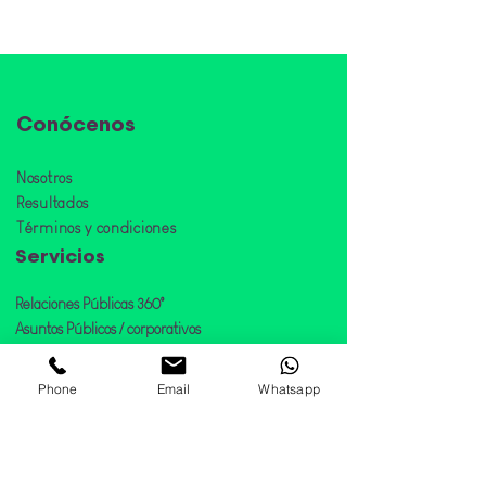
patrias
residuos sólid
fiestas patrias
Conócen
os
Nosotros
Resulta
dos
Términos y condiciones
Servicios
Relaciones Públicas 360°
Asuntos Públicos / corporativos
Conexiones Reales
Posicionamiento Digital
Phone
Email
Whatsapp
LIBA Noticias