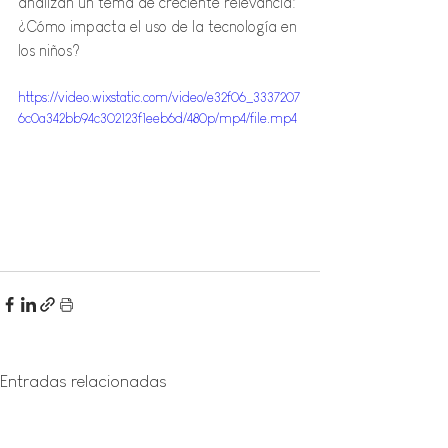
analizan un tema de creciente relevancia: 
¿Cómo impacta el uso de la tecnología en 
los niños?
https://video.wixstatic.com/video/e32f06_3337207
6c0a342bb94c302123f1eeb6d/480p/mp4/file.mp4
Entradas relacionadas