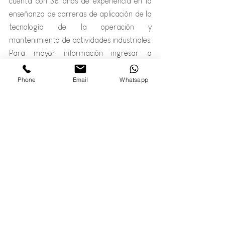
cuenta con 38 años de experiencia en la 
enseñanza de carreras de aplicación de la 
tecnología de la operación y 
mantenimiento de actividades industriales, 
Para mayor información ingresar a
https://www.tecsup.edu.pe
Phone
Email
Whatsapp
Entradas relacionadas