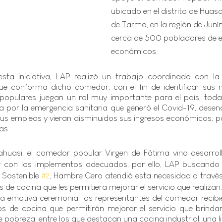
ubicado en el distrito de Huasa
de Tarma, en la región de Junín
cerca de 500 pobladores de e
económicos.
sta iniciativa, LAP realizó un trabajo coordinado con la
ue conforma dicho comedor, con el fin de identificar sus n
opulares juegan un rol muy importante para el país, toda v
por la emergencia sanitaria que generó el Covid-19, desen
sus empleos y vieran disminuidos sus ingresos económicos; po
as.
sahuasi, el comedor popular Virgen de Fátima vino desarrol
r con los implementos adecuados, por ello, LAP buscando c
 Sostenible 
#2
, Hambre Cero atendió esta necesidad a través 
de cocina que les permitiera mejorar el servicio que realizan
una emotiva ceremonia, las representantes del comedor recib
 de cocina que permitirán mejorar el servicio que brindan
e pobreza, entre los que destacan una cocina industrial, una li