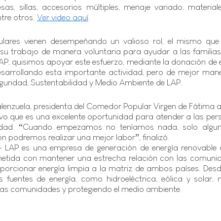
as, sillas, accesorios múltiples, menaje variado, materiale
tre otros. 
Ver video aquí
lares vienen desempeñando un valioso rol, el mismo que
su trabajo de manera voluntaria para ayudar a las familias
AP, quisimos apoyar este esfuerzo, mediante la donación de e
esarrollando esta importante actividad, pero de mejor mane
guridad, Sustentabilidad y Medio Ambiente de LAP.
lenzuela, presidenta del Comedor Popular Virgen de Fátima ag
vo que es una excelente oportunidad para atender a las pe
lidad. “Cuando empezamos no teníamos nada, solo alguno
n podremos realizar una mejor labor”, finalizó. 
- LAP es una empresa de generación de energía renovable c
etida con mantener una estrecha relación con las comunida
orcionar energía limpia a la matriz de ambos países. Desde
s fuentes de energía, como hidroeléctrica, eólica y solar,
 las comunidades y protegiendo el medio ambiente.