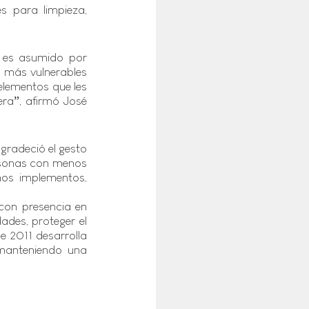
s para limpieza, 
 es asumido por 
 más vulnerables 
lementos que les 
ra”, afirmó José 
radeció el gesto 
rsonas con menos 
s implementos, 
on presencia en 
des, proteger el 
 2011 desarrolla 
 manteniendo una 