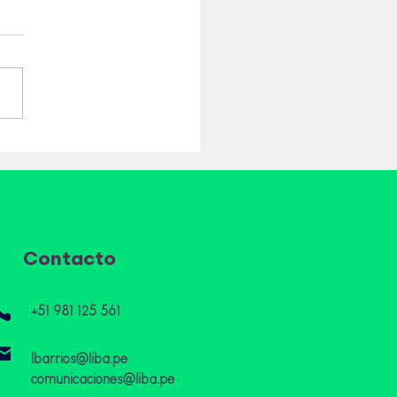
a Pak acelera su
a contra el cambio
ático: 25% menos de
iones en la cadena de
r y 54% en sus propias
raciones
Contacto
+51 981 125 561
lbarrios@liba.pe
comunicaciones@liba.pe