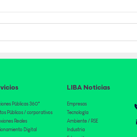
“Sé un Patriota del
Tetr
Reciclaje”: iniciativa que
luch
convoca a los peruanos a
clim
cuidar el medio ambiente
emis
durante las Fiestas
valo
Patrias
ope
vicios
LIBA Noticias
ciones Públicas 360°
Empresas
os Públicos / corporativos
Tecnología
xiones Reales
Ambiente /
RSE
cionamiento Digital
Industria