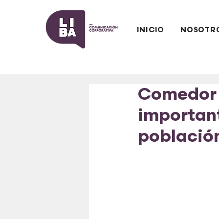
INICIO
NOSOTR
Comedor 
important
población