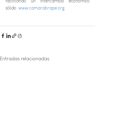
facilitando un intercambio económico 
sólido. 
www.camarabrape.org
Entradas relacionadas