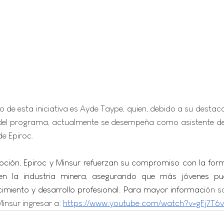
 de esta iniciativa es Ayde Taype, quien, debido a su destac
 del programa, actualmente se desempeña como asistente de i
e Epiroc.
ión, Epiroc y Minsur refuerzan su compromiso con la form
n en la industria minera, asegurando que más jóvenes p
imiento y desarrollo profesional. Para mayor informaci
ón s
insur ingresar a: 
https://www.youtube.com/watch?v=gFj7T6v