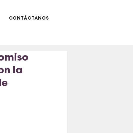
CONTÁCTANOS
romiso
on la
de