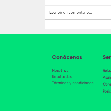
Escribir un comentario...
Se constituye la
Federación de Cámaras
Binacionales del Perú en
el Exterior
Conócen
os
Ser
Nosotros
Rela
Resulta
dos
Asunt
Términos y condiciones
Cone
Posi