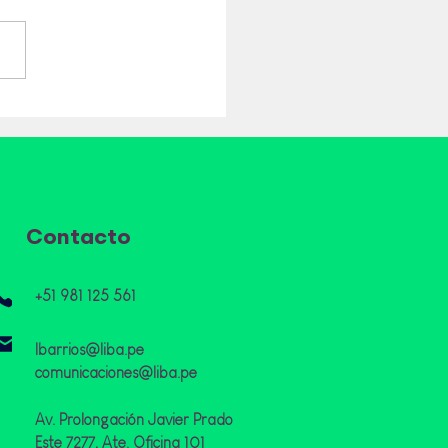
de 400 líderes y
ridades se dieron cita
l Foro Internacional
 – Brasil para
lsar una agenda
rcial pendiente
Contacto
+51 981 125 561
lbarrios@liba.pe
comunicaciones@liba.pe
Av. Prolongación Javier Prado
Este 7277, Ate. Oficina 101