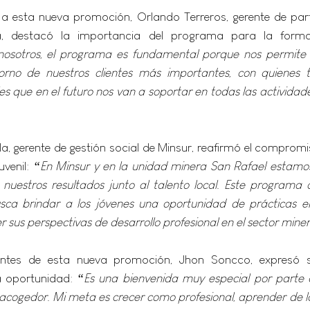
 a esta nueva promoción, Orlando Terreros, gerente de parte
a, destacó la importancia del programa para la forma
osotros, el programa es fundamental porque nos permite a
rno de nuestros clientes más importantes, con quienes 
les que en el futuro nos van a soportar en todas las activida
ila, gerente de gestión social de Minsur, reafirmó el comprom
venil: 
“En Minsur y en la unidad minera San Rafael estamo
nuestros resultados junto al talento local. Este programa c
busca brindar a los jóvenes una oportunidad de prácticas 
r sus perspectivas de desarrollo profesional en el sector mine
antes de esta nueva promoción, Jhon Soncco, expresó s
a oportunidad: 
“Es una bienvenida muy especial por parte d
cogedor. Mi meta es crecer como profesional, aprender de la