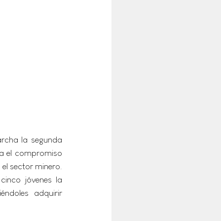
archa la segunda 
rma el compromiso 
el sector minero. 
inco jóvenes la 
ndoles adquirir 