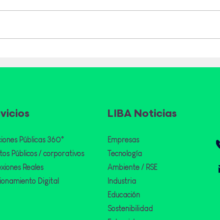
CAMBRAPER distingue a
Más 
líderes que fortalecen la
auto
alianza económica Perú–
en e
Brasil
Perú
impu
come
vicios
LIBA Noticias
ciones Públicas 360°
Empresas
os Públicos / corporativos
Tecnología
xiones Reales
Ambiente /
RSE
cionamiento Digital
Industria
Educación
Sostenibilidad