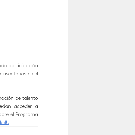
ada participación 
nventarios en el 
ación de talento 
uedan acceder a 
obre el Programa 
khlU