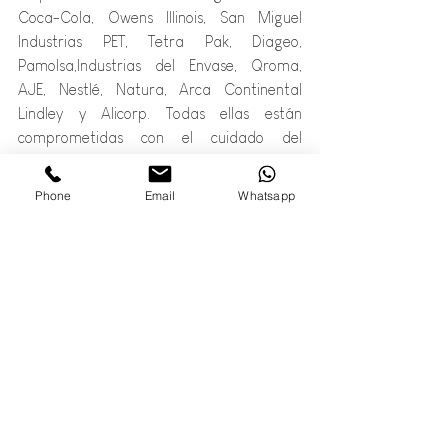
Coca-Cola, Owens Illinois, San Miguel 
Industrias PET, Tetra Pak, Diageo, 
Pamolsa,Industrias del Envase, Qroma, 
AJE, Nestlé, Natura, Arca Continental 
Lindley y Alicorp. Todas ellas están 
comprometidas con el cuidado del 
ambiente y buscan incrementar el 
reciclaje, apoyando la transición hacia la 
Phone
Email
Whatsapp
economía circular del país.
 reciclame.org
Entradas relacionadas