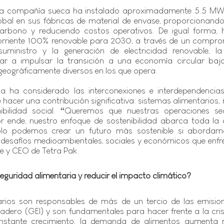
la compañía sueca ha instalado aproximadamente 5.5 MW d
lobal en sus fábricas de material de envase, proporcionando 
arbono y reduciendo costos operativos. De igual forma, ha
orriente 100% renovable para 2030, a través de un compro
uministro y la generación de electricidad renovable, la
r a impulsar la transición a una economía circular baj
geográficamente diversos en los que opera.
sa ha considerado las interconexiones e interdependencias
hacer una contribución significativa: sistemas alimentarios, n
enibilidad social. “Queremos que nuestras operaciones s
or ende, nuestro enfoque de sostenibilidad abarca toda la 
o podemos crear un futuro más sostenible si abordamos
 desafíos medioambientales, sociales y económicos que enfr
te y CEO de Tetra Pak.
guridad alimentaria y reducir el impacto climático?
arios son responsables de más de un tercio de las emision
adero (GEI) y son fundamentales para hacer frente a la crisi
nstante crecimiento, la demanda de alimentos aumenta r