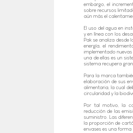
embargo, el increment
sobre recursos limitado
aún más el calentamien
El uso del agua en ins
y en línea con los desa
Pak 
se analiza desde la
energía, el rendimie
implementado nuevas t
una de ellas es un sist
sistema recupera gran
Para la marca también
elaboración de sus env
alimentaria, la cual d
circularidad y la biodiv
Por tal motivo, la c
reducción de las emis
suministro. Las difere
la proporción de cartón
envases es una forma i