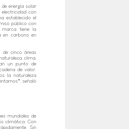
e energía solar 
electricidad con 
 establecido el 
miso público con 
 marca tiene la 
a en carbono en 
 de cinco áreas 
aturaleza, clima, 
ean un punto de 
cadena de valor. 
 la naturaleza 
entamos”, señaló 
es mundiales de 
s climática. Con 
ápidamente. Sin 