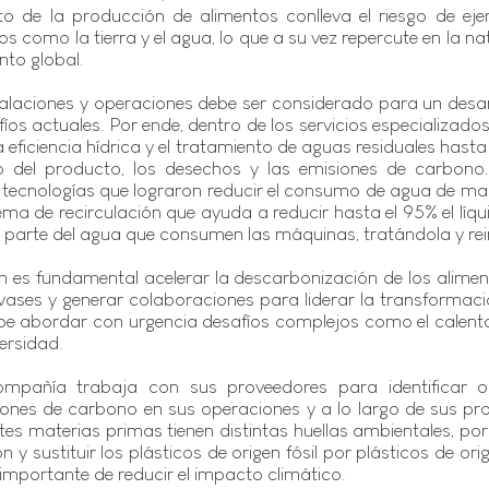
o de la producción de alimentos conlleva el riesgo de eje
s como la tierra y el agua, lo que a su vez repercute en la na
to global. 
talaciones y operaciones debe ser considerado para un desarr
fíos actuales. Por ende, dentro de los servicios especializados
 eficiencia hídrica y el tratamiento de aguas residuales hasta l
nto del producto, los desechos y las emisiones de carbono
ecnologías que lograron reducir el consumo de agua de maner
ema de recirculación que ayuda a reducir hasta el 95% el líquid
 parte del agua que consumen las máquinas, tratándola y re
 es fundamental acelerar la descarbonización de los alimento
ases y generar colaboraciones para liderar la transformación
ebe abordar con urgencia desafíos complejos como el calentam
ersidad. 
ompañía trabaja con sus proveedores para identificar o
iones de carbono en sus operaciones y a lo largo de sus pr
ntes materias primas tienen distintas huellas ambientales, po
 y sustituir los plásticos de origen fósil por plásticos de orig
mportante de reducir el impacto climático. 