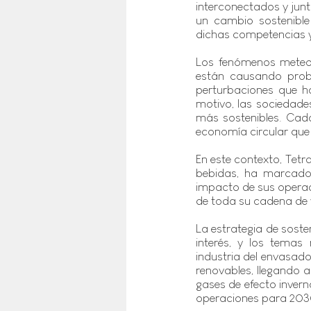
interconectados y junto
un cambio sostenible
dichas competencias y 
Los fenómenos meteoro
están causando probl
perturbaciones que ha
motivo, las sociedad
más sostenibles. Cada
economía circular que 
En este contexto, Tetr
bebidas, ha marcado 
impacto de sus operaci
de toda su cadena de 
La estrategia de soste
interés, y los temas
industria del envasado
renovables, llegando 
gases de efecto invern
operaciones para 203