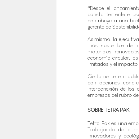
“Desde el lanzamien
constantemente el uso 
contribuye a una hue
gerente de Sostenibili
Asimismo, la ejecutiv
más sostenible del
materiales renovabl
economía circular, lo
limitados y el impacto
Ciertamente, el model
con acciones concre
interconexión de los 
empresas del rubro de e
SOBRE TETRA PAK
Tetra Pak es una empr
Trabajando de la ma
innovadores y ecológ