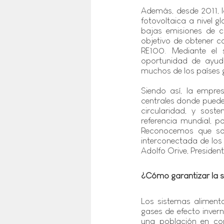
Además, desde 2011, 
fotovoltaica a nivel g
bajas emisiones de c
objetivo de obtener c
RE100. Mediante el s
oportunidad de ayuda
muchos de los países 
Siendo así, la empre
centrales donde puede 
circularidad, y sost
referencia mundial, p
Reconocemos que sol
interconectada de los
Adolfo Orive, Presiden
¿Cómo garantizar la se
Los sistemas aliment
gases de efecto invern
una población en co