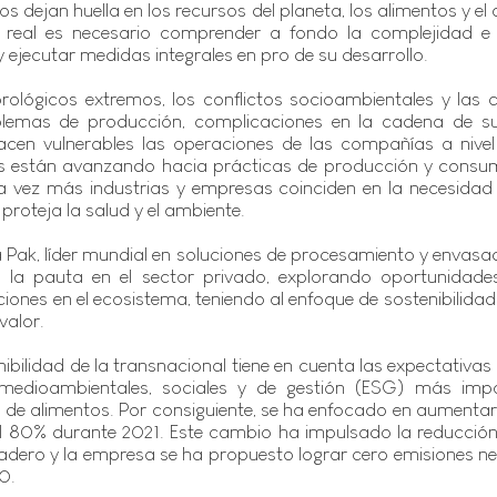
s dejan huella en los recursos del planeta, los alimentos y el c
 real es necesario comprender a fondo la complejidad e i
ejecutar medidas integrales en pro de su desarrollo.
lógicos extremos, los conflictos socioambientales y las c
emas de producción, complicaciones en la cadena de sum
cen vulnerables las operaciones de las compañías a nivel 
es están avanzando hacia prácticas de producción y consu
 vez más industrias y empresas coinciden en la necesidad 
proteja la salud y el ambiente. 
a Pak, líder mundial en soluciones de procesamiento y envasa
la pauta en el sector privado, explorando oportunidades 
ones en el ecosistema, teniendo al enfoque de sostenibilidad
valor.
nibilidad de la transnacional tiene en cuenta las expectativas
 medioambientales, sociales y de gestión (ESG) más impo
 de alimentos. Por consiguiente, se ha enfocado en aumentar 
al 80% durante 2021. Este cambio ha impulsado la reducción 
adero y la empresa se ha propuesto lograr cero emisiones net
0. 