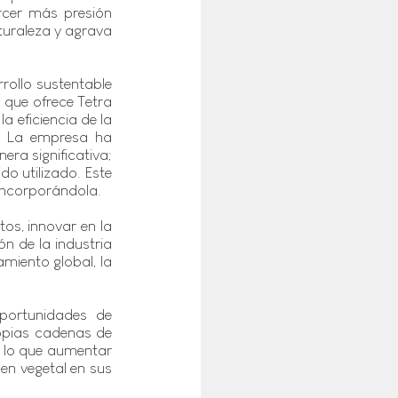
rcer más presión 
turaleza y agrava 
ollo sustentable 
 que ofrece Tetra 
a eficiencia de la 
. La empresa ha 
a significativa; 
o utilizado. Este 
incorporándola.
s, innovar en la 
 de la industria 
iento global, la 
portunidades de 
opias cadenas de 
r lo que aumentar 
en vegetal en sus 