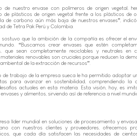
to de nuestro envase con polímeros de origen vegetal, 
de plásticos de origen vegetal frente a los plásticos de ori
lla de carbono aún más baja de nuestros envases”, indicó
dad de Tetra Pak Perú y Colombia.
a sostuvo que la ambición de la compañía es ofrecer el env
 mundo. “Buscamos crear envases que estén completam
es, que sean completamente reciclables y neutrales en 
s materiales renovables son cruciales porque reducen la dem
 ambiental de la extracción de recursos”.
o de trabajo de la empresa sueca le ha permitido adoptar un 
tas para avanzar en sostenibilidad, comprendiendo la c
desafíos actuales en esta materia. Esta visión, hoy, es imit
nvases y alimentos, sirviendo así de referencia a nivel mundia
esa líder mundial en soluciones de procesamiento y envasa
no con nuestros clientes y proveedores, ofrecemos prod
icos, que cada día satisfacen las necesidades de cientos