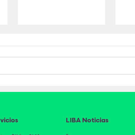
“Sé un Patriota del
Tetr
Reciclaje”: iniciativa que
luch
convoca a los peruanos a
clim
cuidar el medio ambiente
emis
durante las Fiestas
valo
Patrias
ope
vicios
LIBA Noticias